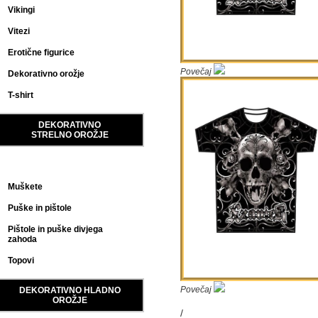
Vikingi
Vitezi
Erotične figurice
Povečaj
Dekorativno orožje
T-shirt
DEKORATIVNO
STRELNO OROŽJE
Kremenjače
Muškete
Puške in pištole
Pištole in puške divjega
zahoda
Topovi
Povečaj
DEKORATIVNO HLADNO
OROŽJE
/