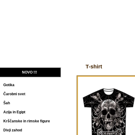
DOMOV
PODJETJE
DELOVNI ČAS
L
T-shirt
NOVO !!!
Gotika
Čarobni svet
Šah
Azija in Egipt
Krščanske in rimske figure
Divji zahod