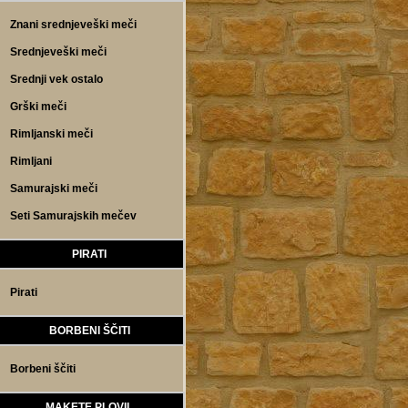
Znani srednjeveški meči
Srednjeveški meči
Srednji vek ostalo
Grški meči
Rimljanski meči
Rimljani
Samurajski meči
Seti Samurajskih mečev
PIRATI
Pirati
BORBENI ŠČITI
Borbeni ščiti
MAKETE PLOVIL