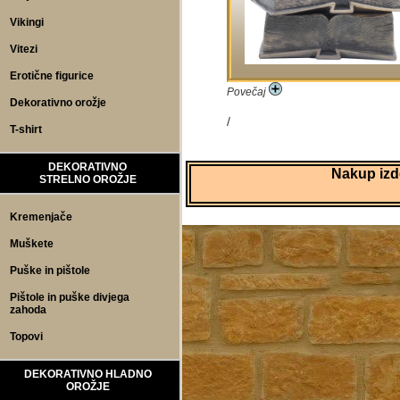
Vikingi
Vitezi
Erotične figurice
Povečaj
Dekorativno orožje
/
T-shirt
DEKORATIVNO
Nakup izde
STRELNO OROŽJE
Kremenjače
Muškete
Puške in pištole
Pištole in puške divjega
zahoda
Topovi
DEKORATIVNO HLADNO
OROŽJE