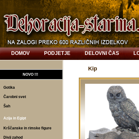
DOMOV
PODJETJE
DELOVNI ČAS
L
Kip
NOVO !!!
Gotika
Čarobni svet
Šah
Azija in Egipt
Krščanske in rimske figure
Divji zahod