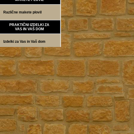
Različne makete plovil
PRAKTIČNI IZDELKI ZA
VAS IN VAŠ DOM
Izdelki za Vas in Vaš dom