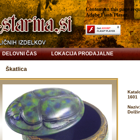
Content on this page requ
Adobe Flash Player.
DELOVNI ČAS
LOKACIJA PRODAJALNE
Škatlica
Katal
1601
Naziv:
Dolži