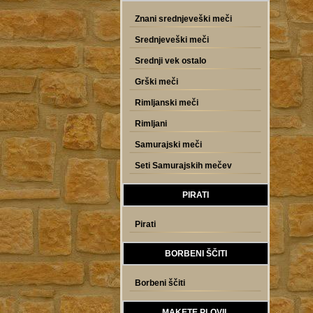
Znani srednjeveški meči
Srednjeveški meči
Srednji vek ostalo
Grški meči
Rimljanski meči
Rimljani
Samurajski meči
Seti Samurajskih mečev
PIRATI
Pirati
BORBENI ŠČITI
Borbeni ščiti
MAKETE PLOVIL