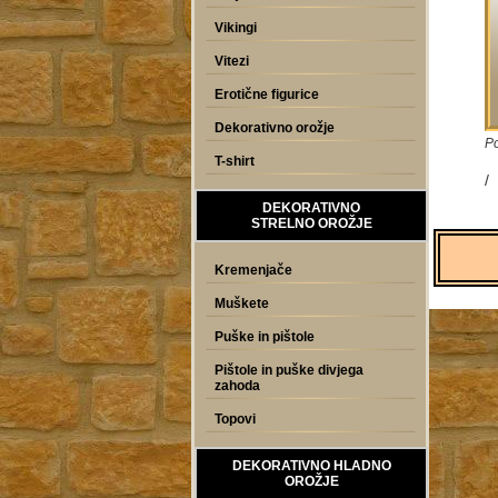
Vikingi
Vitezi
Erotične figurice
Dekorativno orožje
P
T-shirt
/
DEKORATIVNO
STRELNO OROŽJE
Kremenjače
Muškete
Puške in pištole
Pištole in puške divjega
zahoda
Topovi
DEKORATIVNO HLADNO
OROŽJE