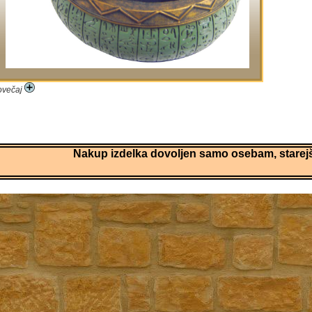
ovečaj
Nakup izdelka dovoljen samo osebam, starejši