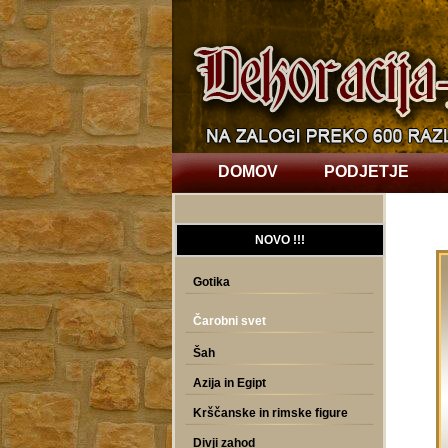
DOMOV
PODJETJE
NOVO !!!
Gotika
Čarobni svet
Šah
Azija in Egipt
Krščanske in rimske figure
Divji zahod