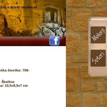
ires a newer version of
oška številka: 708-
 Škatlica
na: 10,5x8,5x7 cm