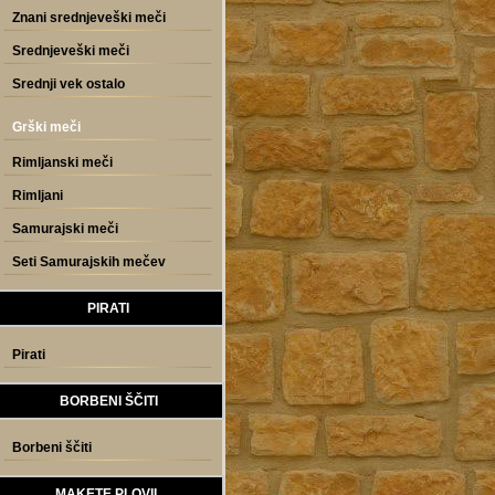
Znani srednjeveški meči
Srednjeveški meči
Srednji vek ostalo
Grški meči
Rimljanski meči
Rimljani
Samurajski meči
Seti Samurajskih mečev
PIRATI
Pirati
BORBENI ŠČITI
Borbeni ščiti
MAKETE PLOVIL