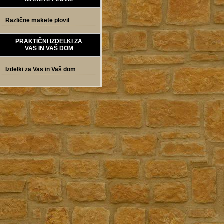
Različne makete plovil
PRAKTIČNI IZDELKI ZA
VAS IN VAŠ DOM
Izdelki za Vas in Vaš dom