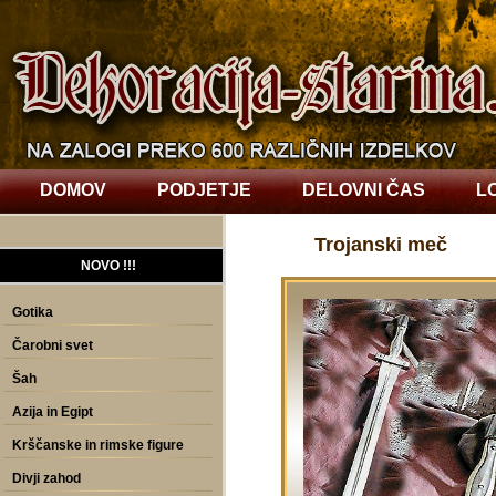
DOMOV
PODJETJE
DELOVNI ČAS
L
Trojanski meč
NOVO !!!
Gotika
Čarobni svet
Šah
Azija in Egipt
Krščanske in rimske figure
Divji zahod