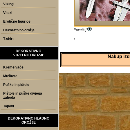
Vikingi
Vitezi
Erotične figurice
Povečaj
Dekorativno orožje
T-shirt
/
DEKORATIVNO
STRELNO OROŽJE
Nakup izde
Kremenjače
Muškete
Puške in pištole
Pištole in puške divjega
zahoda
Topovi
DEKORATIVNO HLADNO
OROŽJE