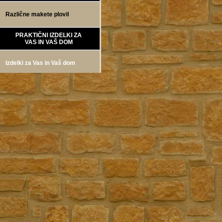
Različne makete plovil
PRAKTIČNI IZDELKI ZA
VAS IN VAŠ DOM
Izdelki za Vas in Vaš dom