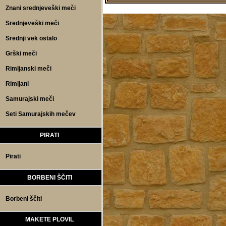
Znani srednjeveški meči
Srednjeveški meči
Srednji vek ostalo
Grški meči
Rimljanski meči
Rimljani
Samurajski meči
Seti Samurajskih mečev
PIRATI
Pirati
BORBENI ŠČITI
Borbeni ščiti
MAKETE PLOVIL