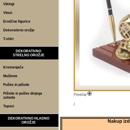
Vikingi
Vitezi
Erotične figurice
Dekorativno orožje
T-shirt
DEKORATIVNO
STRELNO OROŽJE
Kremenjače
Muškete
Puške in pištole
Pištole in puške divjega
Povečaj
zahoda
/
Topovi
DEKORATIVNO HLADNO
Nakup izde
OROŽJE