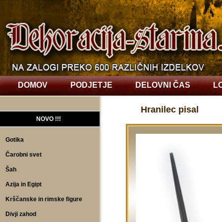
DOMOV
PODJETJE
DELOVNI ČAS
L
Hranilec pisal
NOVO !!!
Gotika
Čarobni svet
Šah
Azija in Egipt
Krščanske in rimske figure
Divji zahod