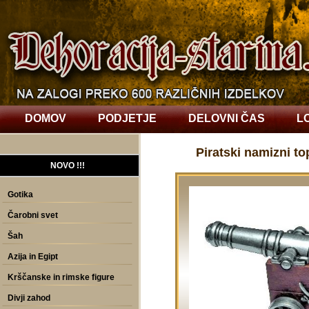
DOMOV
PODJETJE
DELOVNI ČAS
L
Piratski namizni to
NOVO !!!
Gotika
Čarobni svet
Šah
Azija in Egipt
Krščanske in rimske figure
Divji zahod