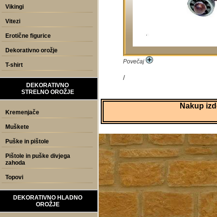
Vikingi
Vitezi
Erotične figurice
Dekorativno orožje
Povečaj
T-shirt
/
DEKORATIVNO
STRELNO OROŽJE
Nakup izde
Kremenjače
Muškete
Puške in pištole
Pištole in puške divjega
zahoda
Topovi
DEKORATIVNO HLADNO
OROŽJE