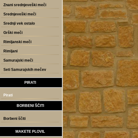
Znani srednjeveški meči
Srednjeveški meči
Srednji vek ostalo
Grški meči
Rimljanski meči
Rimljani
Samurajski meči
Seti Samurajskih mečev
PIRATI
Pirati
BORBENI ŠČITI
Borbeni ščiti
MAKETE PLOVIL