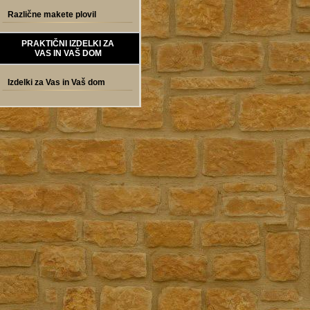
Različne makete plovil
PRAKTIČNI IZDELKI ZA
VAS IN VAŠ DOM
Izdelki za Vas in Vaš dom