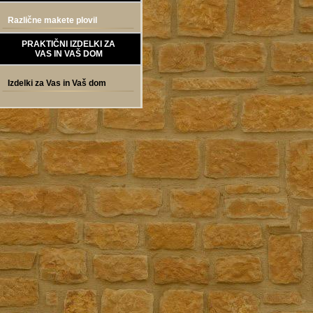
Različne makete plovil
PRAKTIČNI IZDELKI ZA
VAS IN VAŠ DOM
Izdelki za Vas in Vaš dom