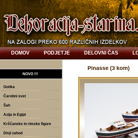
DOMOV
PODJETJE
DELOVNI ČAS
L
Pinasse (3 kom)
NOVO !!!
Gotika
Čarobni svet
Šah
Azija in Egipt
Krščanske in rimske figure
Divji zahod