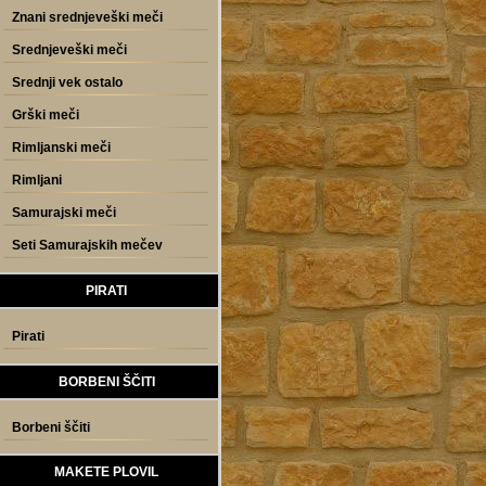
Znani srednjeveški meči
Srednjeveški meči
Srednji vek ostalo
Grški meči
Rimljanski meči
Rimljani
Samurajski meči
Seti Samurajskih mečev
PIRATI
Pirati
BORBENI ŠČITI
Borbeni ščiti
MAKETE PLOVIL