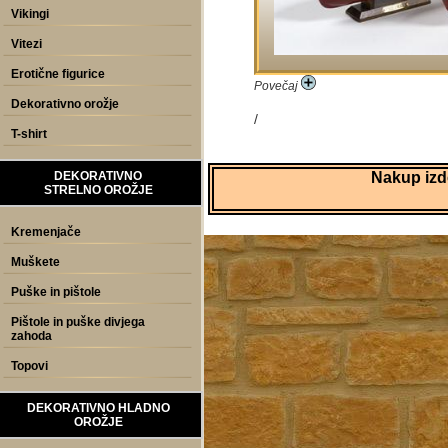
Vikingi
Vitezi
Erotične figurice
Povečaj
Dekorativno orožje
/
T-shirt
DEKORATIVNO
Nakup izde
STRELNO OROŽJE
Kremenjače
Muškete
Puške in pištole
Pištole in puške divjega
zahoda
Topovi
DEKORATIVNO HLADNO
OROŽJE