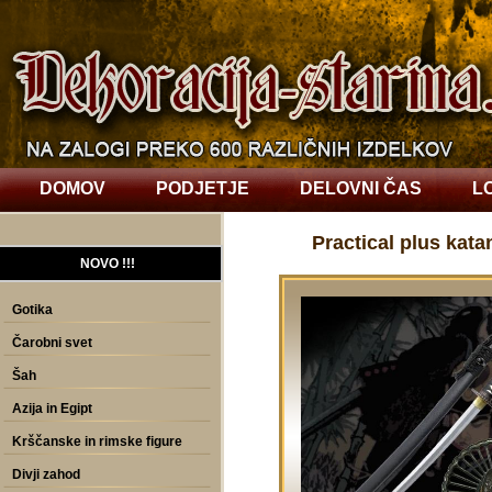
DOMOV
PODJETJE
DELOVNI ČAS
L
Practical plus kata
NOVO !!!
Gotika
Čarobni svet
Šah
Azija in Egipt
Krščanske in rimske figure
Divji zahod