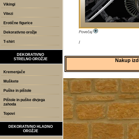
Vikingi
Vitezi
Erotične figurice
Povečaj
Dekorativno orožje
T-shirt
/
DEKORATIVNO
STRELNO OROŽJE
Nakup izde
Kremenjače
Muškete
Puške in pištole
Pištole in puške divjega
zahoda
Topovi
DEKORATIVNO HLADNO
OROŽJE