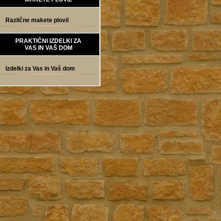
Različne makete plovil
PRAKTIČNI IZDELKI ZA
VAS IN VAŠ DOM
Izdelki za Vas in Vaš dom