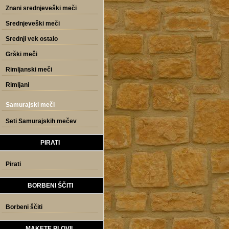
Znani srednjeveški meči
Srednjeveški meči
Srednji vek ostalo
Grški meči
Rimljanski meči
Rimljani
Samurajski meči
Seti Samurajskih mečev
PIRATI
Pirati
BORBENI ŠČITI
Borbeni ščiti
MAKETE PLOVIL