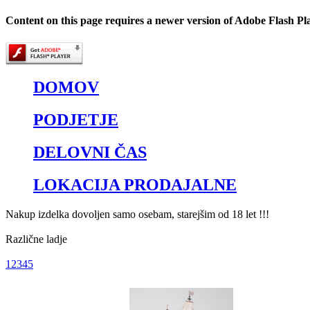
Content on this page requires a newer version of Adobe Flash Pl
DOMOV
PODJETJE
DELOVNI ČAS
LOKACIJA PRODAJALNE
Nakup izdelka dovoljen samo osebam, starejšim od 18 let !!!
Različne ladje
1
2
3
4
5