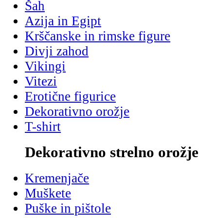
Šah
Azija in Egipt
Krščanske in rimske figure
Divji zahod
Vikingi
Vitezi
Erotične figurice
Dekorativno orožje
T-shirt
Dekorativno strelno orožje
Kremenjače
Muškete
Puške in pištole