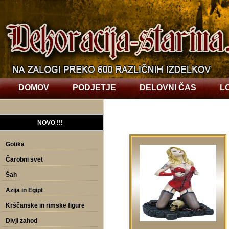
DOMOV
PODJETJE
DELOVNI ČAS
L
NOVO !!!
Gotika
Čarobni svet
Šah
Azija in Egipt
Krščanske in rimske figure
Divji zahod