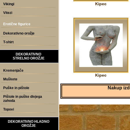
Kipec
Vikingi
Vitezi
Erotične figurice
Dekorativno orožje
T-shirt
DEKORATIVNO
STRELNO OROŽJE
Kremenjače
Kipec
Muškete
Nakup izde
Puške in pištole
Pištole in puške divjega
zahoda
Topovi
DEKORATIVNO HLADNO
OROŽJE