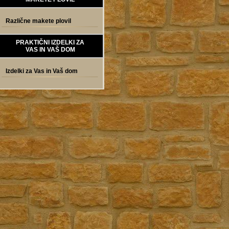
Različne makete plovil
PRAKTIČNI IZDELKI ZA
VAS IN VAŠ DOM
Izdelki za Vas in Vaš dom