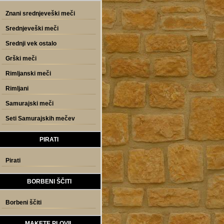
Znani srednjeveški meči
Srednjeveški meči
Srednji vek ostalo
Grški meči
Rimljanski meči
Rimljani
Samurajski meči
Seti Samurajskih mečev
PIRATI
Pirati
BORBENI ŠČITI
Borbeni ščiti
MAKETE PLOVIL